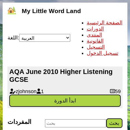
My Little Word Land
الصفحة الرئيسية
الدورات
المنتدى
اللغة:
القانونية
التسجيل
تسجيل الدخول
AQA June 2010 Higher Listening
GCSE
zjohnson
1
59
ابدأ الدورة
المفردات
بحث