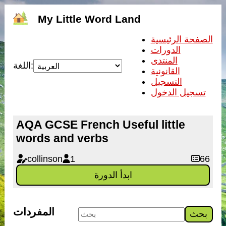
My Little Word Land
الصفحة الرئيسية
الدورات
المنتدى
اللغة:
القانونية
التسجيل
تسجيل الدخول
AQA GCSE French Useful little
words and verbs
collinson
1
66
ابدأ الدورة
المفردات
بحث