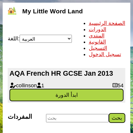
My Little Word Land
الصفحة الرئيسية
الدورات
المنتدى
اللغة:
القانونية
التسجيل
تسجيل الدخول
AQA French HR GCSE Jan 2013
collinson
1
54
ابدأ الدورة
المفردات
بحث